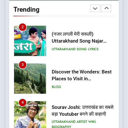
Uttarakhand | Best Places to
Trending
Stay in Almora
BLOG
UTTARAKHAND TRAVEL GUIDE
2
(नजर लगली मेरी सरूली)
Uttarakhand Song Najar
Lagali Meri Saruli Lyrics
UTTARAKHAND SONG LYRICS
3
Discover the Wonders: Best
Places to Visit in
Uttarakhand
BLOG
4
Sourav Joshi: उत्तराखंड का सबसे
बड़ा Youtuber बनने की कहानी
UTTARAKHAND ARTIST WIKI-
BIOGRAPHY