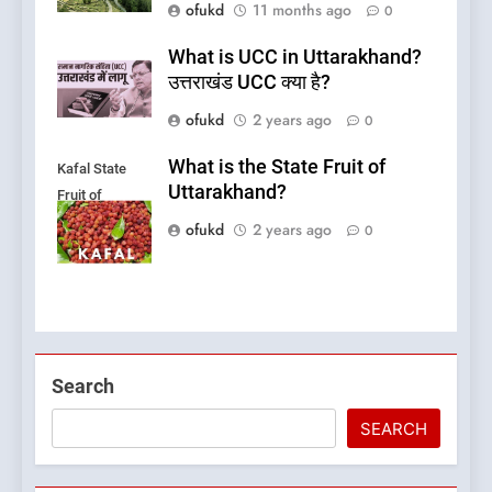
ofukd
11 months ago
0
What is UCC in Uttarakhand?
उत्तराखंड UCC क्या है?
ofukd
2 years ago
0
What is the State Fruit of
Kafal State
Uttarakhand?
Fruit of
Uttarakhand
ofukd
2 years ago
0
5
Search
What is Hill Jatra in
Pithoragarh?
SEARCH
UTTARAKHAND FESTIVALS