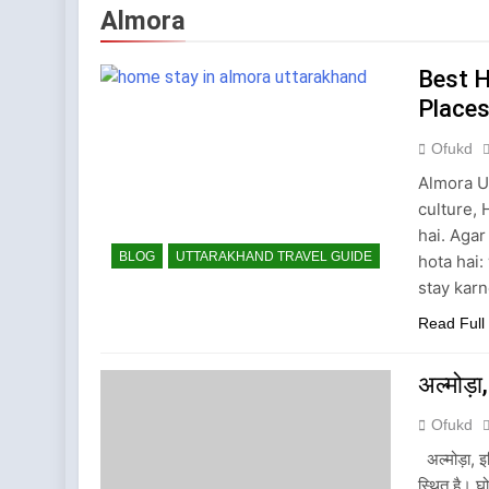
1 Year Ago
Almora
Kausani Uttarakha
1 Year Ago
Best H
What is UCC in Utt
Places
2 Years Ago
How Many Prayag
Ofukd
2 Years Ago
Almora Ut
culture, 
hai. Agar
BLOG
UTTARAKHAND TRAVEL GUIDE
hota hai
stay kar
Read Full
अल्मोड़ा,
Ofukd
अल्मोड़ा, इति
स्थित है। 