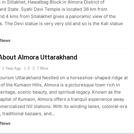
n in Sitlakhet, Hawalbag Block in Almora District of
and State. Syahi Devi Temple is located 36 km from
nd 4 kms from Sitalakhet gives a panoramic view of the
. The Devi statue is very very old and so is the Kali statue
 News
About Almora Uttarakhand
1 Year Ago
0
7 Mins
ourism Uttarakhand Nestled on a horseshoe-shaped ridge at
of the Kumaon Hills, Almora is a picturesque town rich in
heritage, scenic beauty, and spiritual legacy. Known as the
capital of Kumaon, Almora offers a tranquil experience away
ercialized hill stations. With its winding lanes, colonial-era
, traditional bazaars, and…
 News