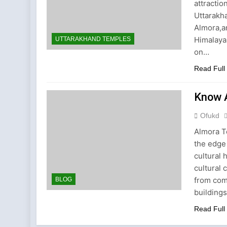
attractio
Uttarakh
Almora,a
Himalayas
UTTARAKHAND TEMPLES
on…
Read Full
Know 
Ofukd
Almora T
the edge 
cultural 
cultural 
from comm
BLOG
buildings
Read Full