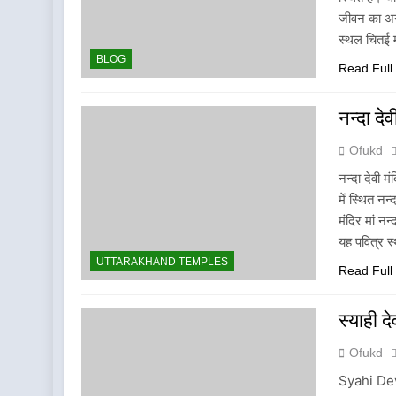
जीवन का अनु
स्थल चितई 
BLOG
Read Full
नन्दा द
Ofukd
नन्दा देवी म
में स्थित नन
मंदिर मां नन्
यह पवित्र 
UTTARAKHAND TEMPLES
Read Full
स्याही 
Ofukd
Syahi De