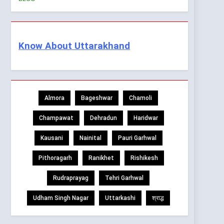
Know About Uttarakhand
Almora
Bageshwar
Chamoli
Champawat
Dehradun
Haridwar
Kausani
Nainital
Pauri Garhwal
Pithoragarh
Ranikhet
Rishikesh
Rudraprayag
Tehri Garhwal
Udham Singh Nagar
Uttarkashi
श्राद्ध