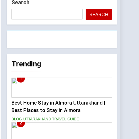
go
Search
SEARCH
State Fruit of Uttarakhand?
 of Uttarakhand?
Trending
1
Best Home Stay in Almora Uttarakhand |
Best Places to Stay in Almora
BLOG
UTTARAKHAND TRAVEL GUIDE
2