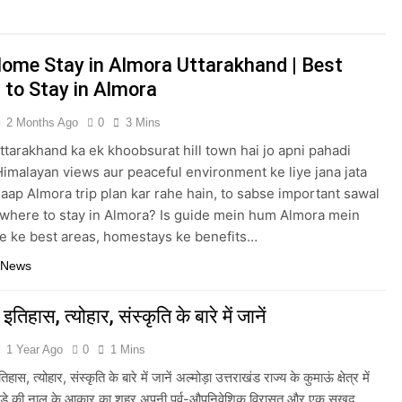
1 Year A
nd: Explore Kausani Like Never Before!
ome Stay in Almora Uttarakhand | Best
arakhand? उत्तराखंड UCC क्या है?
What is the 
 to Stay in Almora
2 Years Ago
 in Uttarakhand?
Which is the Highest Peak
2 Months Ago
0
3 Mins
2 Years Ago
tarakhand ka ek khoobsurat hill town hai jo apni pahadi
Himalayan views aur peaceful environment ke liye jana jata
 aap Almora trip plan kar rahe hain, to sabse important sawal
: where to stay in Almora? Is guide mein hum Almora mein
ne ke best areas, homestays ke benefits…
 News
 इतिहास, त्योहार, संस्कृति के बारे में जानें
1 Year Ago
0
1 Mins
हास, त्योहार, संस्कृति के बारे में जानें अल्मोड़ा उत्तराखंड राज्य के कुमाऊं क्षेत्र में
घोड़े की नाल के आकार का शहर अपनी पूर्व-औपनिवेशिक विरासत और एक सुखद