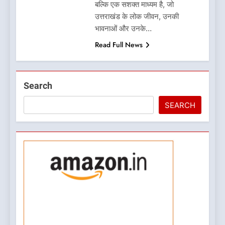
बल्कि एक सशक्त माध्यम है, जो
उत्तराखंड के लोक जीवन, उनकी
भावनाओं और उनके…
Read Full News
5
Search
What is Hill Jatra in
Pithoragarh?
SEARCH
UTTARAKHAND FESTIVALS
6
Kausani Uttarakhand:
Explore Kausani Like Never
Before!
UTTARAKHAND TRAVEL GUIDE
7
What is UCC in Uttarakhand?