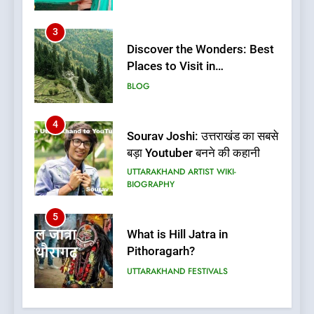
3
Discover the Wonders: Best
Places to Visit in
Uttarakhand
BLOG
4
Sourav Joshi: उत्तराखंड का सबसे
बड़ा Youtuber बनने की कहानी
UTTARAKHAND ARTIST WIKI-
BIOGRAPHY
5
What is Hill Jatra in
Pithoragarh?
UTTARAKHAND FESTIVALS
6