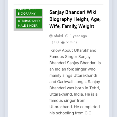
UTTARAKHAND
ARTIST WIKI-
Sanjay Bhandari Wiki
BIOGRAPHY
Biography Height, Age,
UTTARAKHAND-
MALE-SINGER
Wife, Family, Weight
ofukd
1 year ago
0
2 mins
Know About Uttarakhand
Famous Singer Sanjay
Bhandari Sanjay Bhandari is
an Indian folk singer who
mainly sings Uttarakhandi
and Garhwali songs. Sanjay
Bhandari was born in Tehri,
Uttarakhand, India. He is a
famous singer from
Uttarakhand. He completed
his schooling from GIC