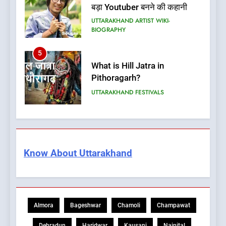
बड़ा Youtuber बनने की कहानी
UTTARAKHAND ARTIST WIKI-
BIOGRAPHY
5
What is Hill Jatra in
Pithoragarh?
UTTARAKHAND FESTIVALS
6
Kausani Uttarakhand:
Explore Kausani Like Never
Know About Uttarakhand
Before!
UTTARAKHAND TRAVEL GUIDE
7
What is UCC in Uttarakhand?
Almora
Bageshwar
Chamoli
Champawat
उत्तराखंड UCC क्या है?
BLOG
Dehradun
Haridwar
Kausani
Nainital