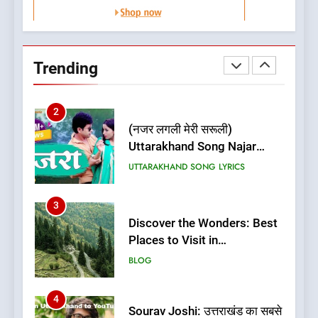
1
Best Home Stay in Almora
Uttarakhand | Best Places to
Trending
Stay in Almora
BLOG
UTTARAKHAND TRAVEL GUIDE
2
(नजर लगली मेरी सरूली)
Uttarakhand Song Najar
Lagali Meri Saruli Lyrics
UTTARAKHAND SONG LYRICS
3
Discover the Wonders: Best
Places to Visit in
Uttarakhand
BLOG
4
Sourav Joshi: उत्तराखंड का सबसे