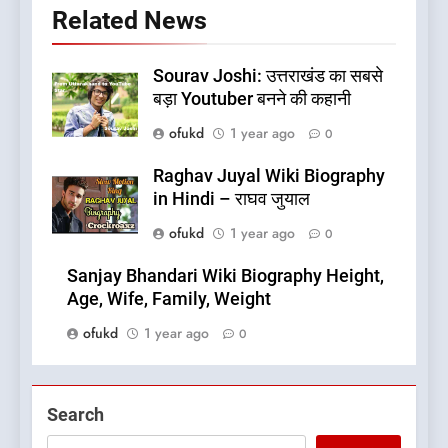
Related News
Sourav Joshi: उत्तराखंड का सबसे
बड़ा Youtuber बनने की कहानी
ofukd
1 year ago
0
Raghav Juyal Wiki Biography
in Hindi – राघव जुयाल
ofukd
1 year ago
0
Sanjay Bhandari Wiki Biography Height,
Age, Wife, Family, Weight
ofukd
1 year ago
0
5
Search
What is Hill Jatra in
Pithoragarh?