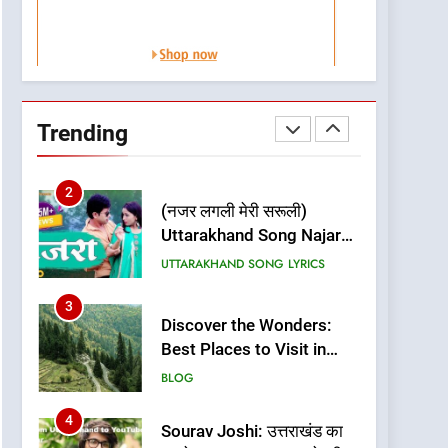
Uttarakhand?
BLOG
1
Best Home Stay in
Almora Uttarakhand |
Trending
Best Places to Stay in
BLOG
Almora
UTTARAKHAND TRAVEL GUIDE
2
(नजर लगली मेरी सरूली)
Uttarakhand Song Najar
Lagali Meri Saruli Lyrics
UTTARAKHAND SONG LYRICS
3
Discover the Wonders:
Best Places to Visit in
Uttarakhand
BLOG
4
Sourav Joshi: उत्तराखंड का