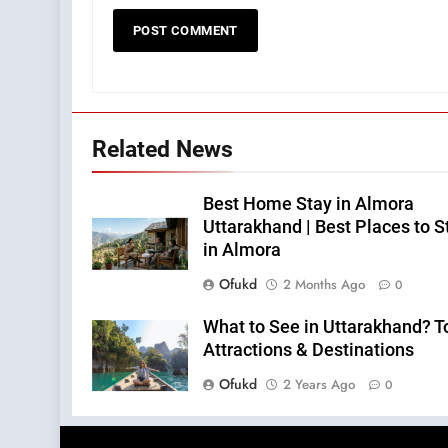
Related News
Best Home Stay in Almora
Uttarakhand | Best Places to S
in Almora
Ofukd
2 Months Ago
0
What to See in Uttarakhand? T
Attractions & Destinations
Ofukd
2 Years Ago
0