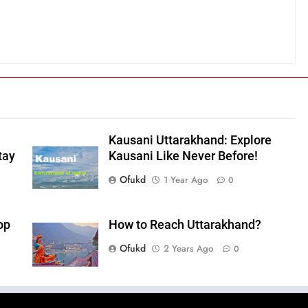
Kausani Uttarakhand: Explore
tay
Kausani Like Never Before!
Ofukd
1 Year Ago
0
op
How to Reach Uttarakhand?
Ofukd
2 Years Ago
0