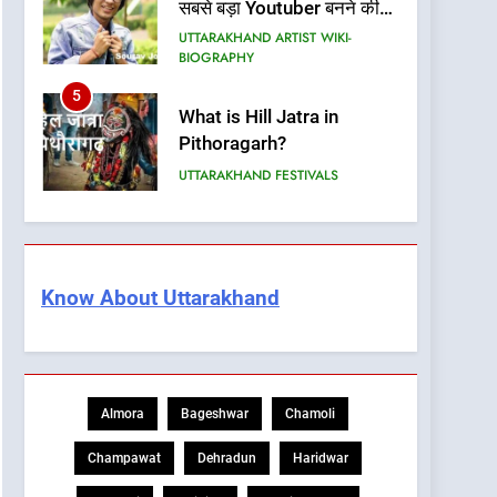
सबसे बड़ा Youtuber बनने की
कहानी
UTTARAKHAND ARTIST WIKI-
BIOGRAPHY
5
What is Hill Jatra in
Pithoragarh?
UTTARAKHAND FESTIVALS
6
Kausani Uttarakhand:
Explore Kausani Like
Never Before!
Know About Uttarakhand
UTTARAKHAND TRAVEL GUIDE
7
What is UCC in
Uttarakhand? उत्तराखंड UCC
Almora
Bageshwar
Chamoli
क्या है?
BLOG
Champawat
Dehradun
Haridwar
8
What is the State Fruit of