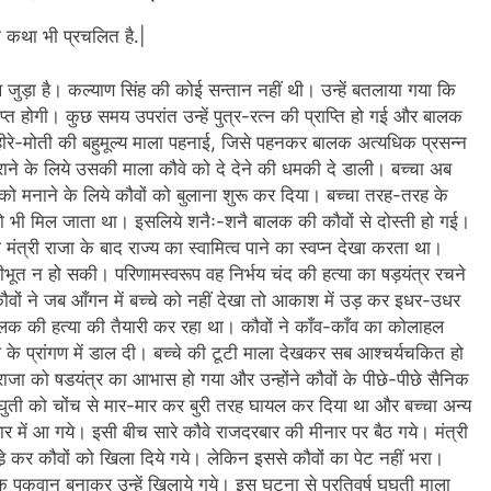
एक कथा भी प्रचलित है.|
थ जुड़ा है। कल्याण सिंह की कोई सन्तान नहीं थी। उन्हें बतलाया गया कि
राप्त होगी। कुछ समय उपरांत उन्हें पुत्र-रत्न की प्राप्ति हो गई और बालक
ो हीरे-मोती की बहुमूल्य माला पहनाई, जिसे पहनकर बालक अत्यधिक प्रसन्न
ने के लिये उसकी माला कौवे को दे देने की धमकी दे डाली। बच्चा अब
ो मनाने के लिये कौवों को बुलाना शुरू कर दिया। बच्चा तरह-तरह के
 भी मिल जाता था। इसलिये शनैः-शनै बालक की कौवों से दोस्ती हो गई।
 मंत्री राजा के बाद राज्य का स्वामित्व पाने का स्वप्न देखा करता था।
भूत न हो सकी। परिणामस्वरूप वह निर्भय चंद की हत्या का षड़यंत्र रचने
ों ने जब आँगन में बच्चे को नहीं देखा तो आकाश में उड़ कर इधर-उधर
बालक की हत्या की तैयारी कर रहा था। कौवों ने काँव-काँव का कोलाहल
े प्रांगण में डाल दी। बच्चे की टूटी माला देखकर सब आश्चर्यचकित हो
। राजा को षडयंत्र का आभास हो गया और उन्होंने कौवों के पीछे-पीछे सैनिक
ी घुघुती को चोंच से मार-मार कर बुरी तरह घायल कर दिया था और बच्चा अन्य
र में आ गये। इसी बीच सारे कौवे राजदरबार की मीनार पर बैठ गये। मंत्री
 कर कौवों को खिला दिये गये। लेकिन इससे कौवों का पेट नहीं भरा।
के पकवान बनाकर उन्हें खिलाये गये। इस घटना से प्रतिवर्ष घुघुती माला