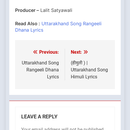
Producer –
Lalit Satyawali
Read Also :
Uttarakhand Song Rangeeli
Dhana Lyrics
Previous:
Next:
Post
navigation
Uttarakhand Song
(हीमुली ) |
Rangeeli Dhana
Uttarakhand Song
Lyrics
Himuli Lyrics
LEAVE A REPLY
Your email address will not be published.