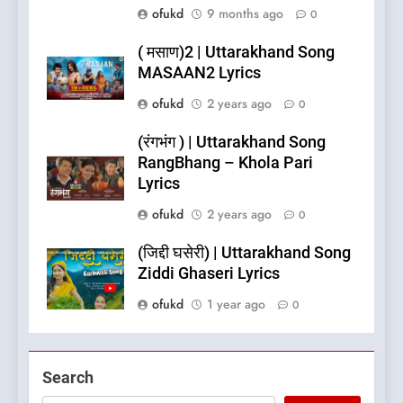
ofukd
9 months ago
0
( मसाण)2 | Uttarakhand Song
MASAAN2 Lyrics
ofukd
2 years ago
0
(रंगभंग ) | Uttarakhand Song
RangBhang – Khola Pari
Lyrics
ofukd
2 years ago
0
(जिद्दी घसेरी) | Uttarakhand Song
Ziddi Ghaseri Lyrics
ofukd
1 year ago
0
5
What is Hill Jatra in
Search
Pithoragarh?