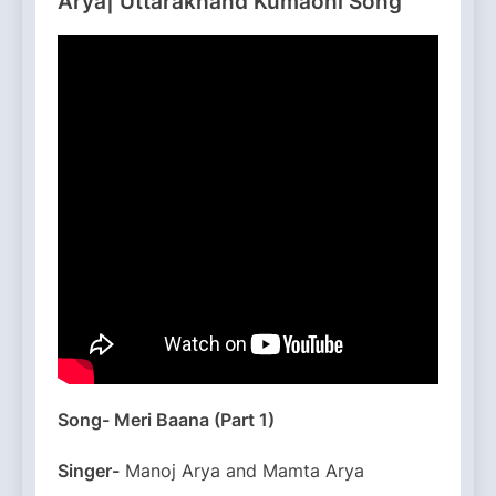
Arya| Uttarakhand Kumaoni Song
Song- Meri Baana (Part 1)
Singer-
Manoj Arya and Mamta Arya