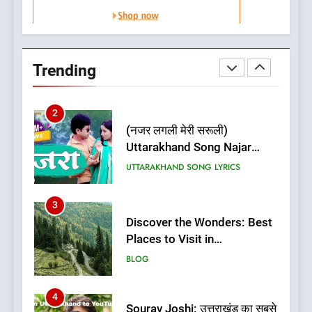
1
Best Home Stay in Almora
Uttarakhand | Best Places to
Stay in Almora
BLOG
UTTARAKHAND TRAVEL GUIDE
Trending
2
(नजर लगली मेरी सरूली)
Uttarakhand Song Najar
Lagali Meri Saruli Lyrics
UTTARAKHAND SONG LYRICS
3
Discover the Wonders: Best
Places to Visit in
Uttarakhand
BLOG
4
Sourav Joshi: उत्तराखंड का सबसे
बड़ा Youtuber बनने की कहानी