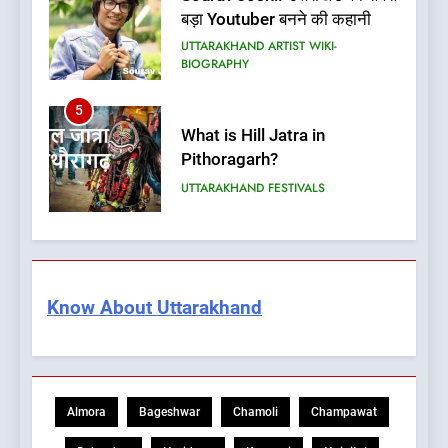
UTTARAKHAND ARTIST WIKI-
BIOGRAPHY
5
What is Hill Jatra in
Pithoragarh?
UTTARAKHAND FESTIVALS
6
Kausani Uttarakhand:
Explore Kausani Like Never
Before!
UTTARAKHAND TRAVEL GUIDE
Know About Uttarakhand
7
What is UCC in Uttarakhand?
उत्तराखंड UCC क्या है?
Almora
Bageshwar
Chamoli
Champawat
BLOG